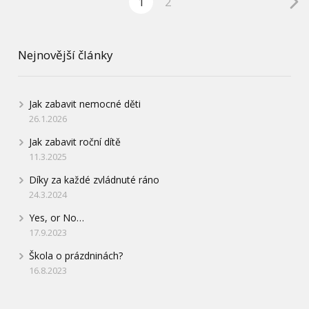
1
2
Nejnovější články
Jak zabavit nemocné děti
26.1.2026
Jak zabavit roční dítě
11.3.2025
Díky za každé zvládnuté ráno
24.3.2024
Yes, or No…
17.9.2023
Škola o prázdninách?
16.8.2023