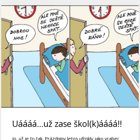
Uáááá…už zase škol(k)áááá!!
Jo, už je to tak. Prázdniny letos ufrnkly jako vrabec