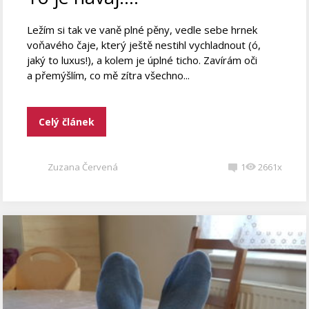
Ležím si tak ve vaně plné pěny, vedle sebe hrnek
voňavého čaje, který ještě nestihl vychladnout (ó,
jaký to luxus!), a kolem je úplné ticho. Zavírám oči
a přemýšlím, co mě zítra všechno...
Celý článek
Zuzana Červená
1
2661x