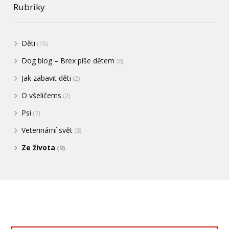
Rubriky
Děti
(15)
Dog blog – Brex píše dětem
(8)
Jak zabavit děti
(2)
O všeličems
(2)
Psi
(7)
Veterinární svět
(8)
Ze života
(9)