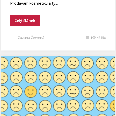
Prodávám kosmetiku a ty...
Celý článek
Zuzana Červená
1
4315x