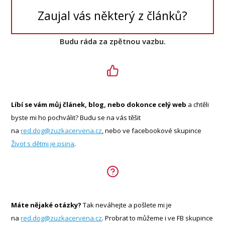
Zaujal vás některý z článků?
Budu ráda za zpětnou vazbu.
Líbí se vám můj článek, blog, nebo dokonce celý web
a chtěli
byste mi ho pochválit? Budu se na vás těšit
na
red.dog@zuzkacervena.cz
, nebo ve facebookové skupince
Život s dětmi je psina
.
Máte nějaké otázky?
Tak neváhejte a pošlete mi je
na
red.dog@zuzkacervena.cz
. Probrat to můžeme i ve FB skupince