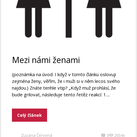
Mezi námi ženami
(poznámka na úvod: I když v tomto článku oslovuji
zejména ženy, věřím, že i muži si v něm lecos svého
najdou.) Znáte tenhle vtip? „Když muž prohlásí, že
bude grilovat, následuje tento řetěz reakcí: 1....
Celý článek
Zuzana Červená
0
2654x