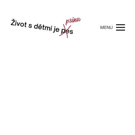
MENU
Ze
života