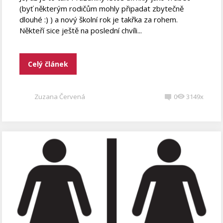
(byť některým rodičům mohly připadat zbytečně
dlouhé :) ) a nový školní rok je takřka za rohem.
Někteří sice ještě na poslední chvíli...
Celý článek
Zuzana Červená
0
3149x