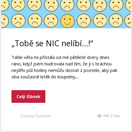
„Tobě se NIC nelíbí…!“
Tahle věta mi přistála od mé pětileté dcery dnes
ráno, když jsem hudrovala nad tím, že ji s bráchou
nejdřív půl hodiny nemůžu dostat z postele, aby pak
oba současně letěli do koupelny,...
Celý článek
Zuzana Červená
0
2784x