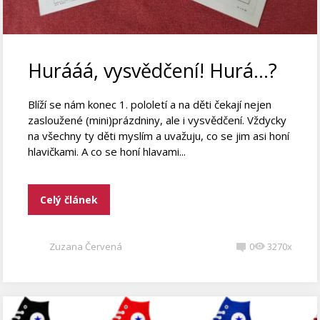
Hurááá, vysvědčení! Hurá…?
Blíží se nám konec 1. pololetí a na děti čekají nejen
zasloužené (mini)prázdniny, ale i vysvědčení. Vždycky
na všechny ty děti myslím a uvažuju, co se jim asi honí
hlavičkami. A co se honí hlavami...
Celý článek
Zuzana Červená
0
3270x