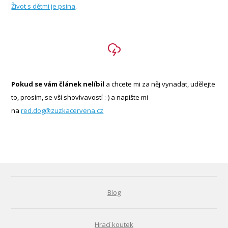
Život s dětmi je psina
.
Pokud se vám článek nelíbil
a chcete mi za něj vynadat, udělejte
to, prosím, se vší shovívavostí :-) a napište mi
na
red.dog@zuzkacervena.cz
Blog
Hrací koutek