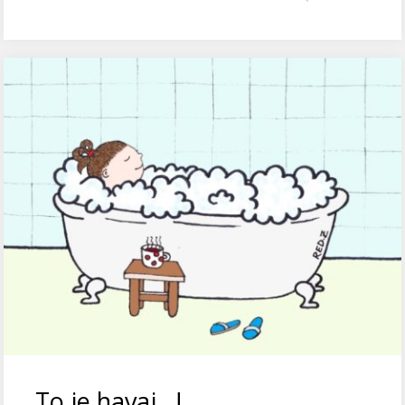
To je havaj…!