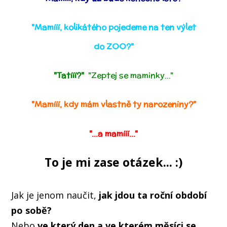
"Mamííí, kolikátého pojedeme na ten výlet
do ZOO?"
"Tatííí?"
"Zeptej se maminky..."
"Mamííí, kdy mám vlastně ty narozeniny?"
"...a mamííí..."
To je mi zase otázek... :)
Jak je jenom naučit,
jak jdou ta roční období
po sobě?
Nebo
ve který den a ve kterém měsíci se