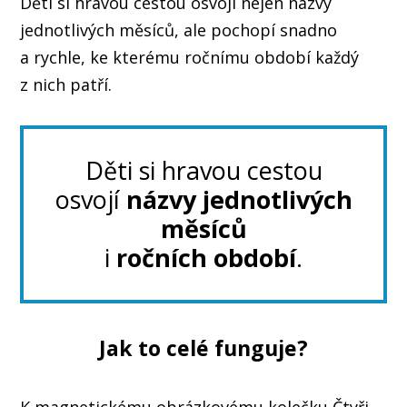
Děti si hravou cestou osvojí nejen názvy
jednotlivých měsíců, ale pochopí snadno
a rychle, ke kterému ročnímu období každý
z nich patří.
Děti si hravou cestou
osvojí
názvy jednotlivých
měsíců
i
ročních období
.
Jak to celé funguje?
K magnetickému obrázkovému kolečku Čtyři