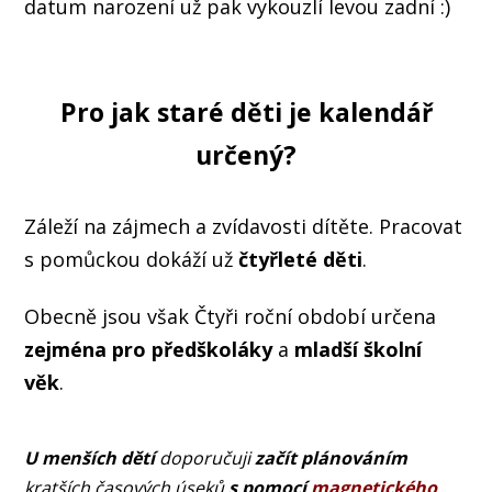
datum narození už pak vykouzlí levou zadní :)
Pro jak staré děti je kalendář
určený?
Záleží na zájmech a zvídavosti dítěte. Pracovat
s pomůckou dokáží už
čtyřleté děti
.
Obecně jsou však Čtyři roční období určena
zejména
pro předškoláky
a
mladší školní
věk
.
U menších dětí
doporučuji
začít plánováním
kratších časových úseků
s pomocí
magnetického