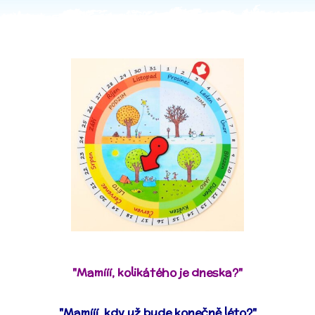
"Mamííí, kolikátého je dneska?"
"Mamííí, kdy už bude konečně léto?"