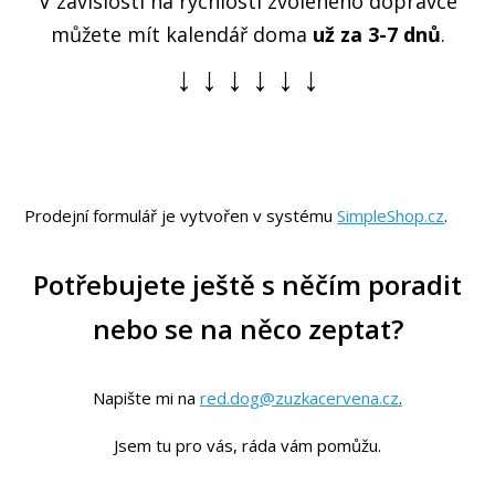
V závislosti na rychlosti zvoleného dopravce
můžete mít kalendář doma
už za 3-7 dnů
.
↓ ↓ ↓ ↓ ↓ ↓
Prodejní formulář je vytvořen v systému
SimpleShop.cz
.
Potřebujete ještě s něčím poradit
nebo se na něco zeptat?
Napište mi na
red.dog@zuzkacervena.cz
.
Jsem tu pro vás, ráda vám pomůžu.