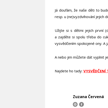
Já doufám, že naše děti to bud
resp. u (ne)vyzdvihování jejich dů
Užijte si s dětmi jejich první 
a zajděte si spolu třeba do cuk
vysvědčením spokojené ony. A jak
A nebo jim můžete dát vyplnit 
Najdete ho tady:
VYSVĚDČENÍ 
Zuzana Červená