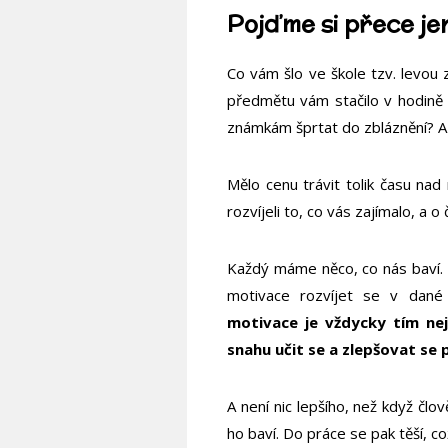
Pojďme si přece je
Co vám šlo ve škole tzv. levou
předmětu vám stačilo v hodině 
známkám šprtat do zbláznění? A
Mělo cenu trávit tolik času na
rozvíjeli to, co vás zajímalo, a 
Každý máme něco, co nás baví. 
motivace rozvíjet se v dané
motivace je vždycky tím nej
snahu učit se a zlepšovat se 
A není nic lepšího, než když člo
ho baví. Do práce se pak těší, c