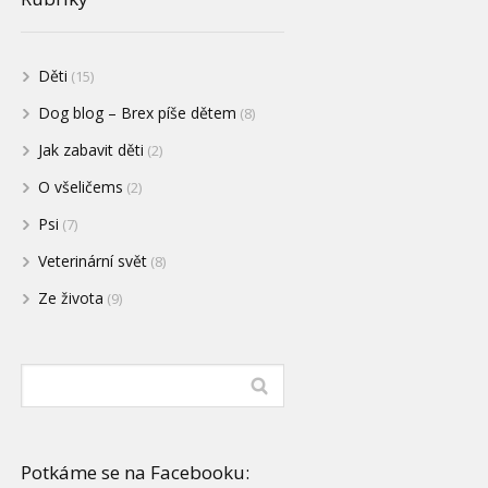
Děti
(15)
Dog blog – Brex píše dětem
(8)
Jak zabavit děti
(2)
O všeličems
(2)
Psi
(7)
Veterinární svět
(8)
Ze života
(9)
Potkáme se na Facebooku: