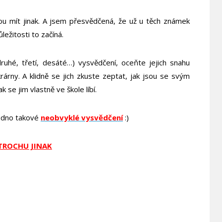
ou mít jinak. A jsem přesvědčená, že už u těch známek
ležitosti to začíná.
(druhé, třetí, desáté…) vysvědčení, oceňte jejich snahu
rárny. A klidně se jich zkuste zeptat, jak jsou se svým
 se jim vlastně ve škole líbí.
jedno takové
neobvyklé vysvědčení
:)
TROCHU JINAK