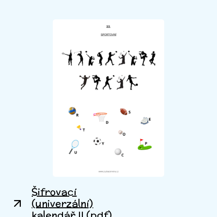
Šifrovací
(univerzální)
kalendář II (pdf)