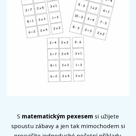
S
matematickým pexesem
si užijete
spoustu zábavy a jen tak mimochodem si
procvičíte jednoduché početní příklady.