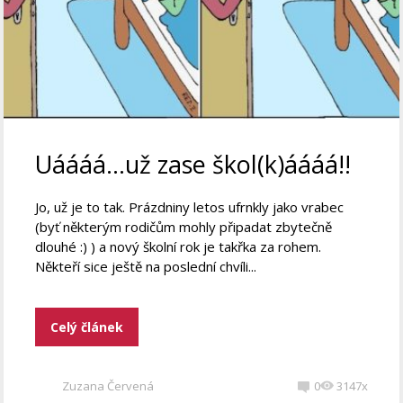
Uáááá…už zase škol(k)áááá!!
Jo, už je to tak. Prázdniny letos ufrnkly jako vrabec
(byť některým rodičům mohly připadat zbytečně
dlouhé :) ) a nový školní rok je takřka za rohem.
Někteří sice ještě na poslední chvíli...
Celý článek
Zuzana Červená
0
3147x