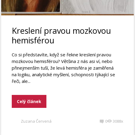
Kreslení pravou mozkovou
hemisférou
Co si představíte, když se řekne kreslení pravou
mozkovou hemisférou? Většina z nás asi ví, nebo
přinejmenším tuší, že levá hemisféra je zaměřená
na logiku, analytické myšlení, schopnosti týkající se
řeči, ale...
Celý článek
Zuzana Červená
0
3088x