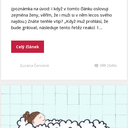
(poznámka na úvod: I když v tomto článku oslovuji
zejména ženy, věřím, že i muži si v něm lecos svého
najdou.) Znáte tenhle vtip? „Když muž prohlásí, že
bude grilovat, následuje tento řetěz reakcí: 1....
Celý článek
Zuzana Červená
0
2649x