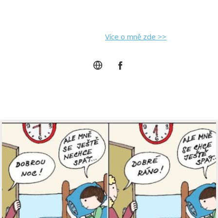
svém blogu se s vámi chci podělit o svoje postřehy
a zkušenosti, kterak to udělat, aby to byla především
pořádná psina."
Více o mně zde >>