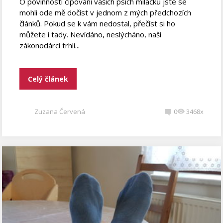
O povinnosti čipování vašich psích miláčků jste se
mohli ode mě dočíst v jednom z mých předchozích
článků. Pokud se k vám nedostal, přečíst si ho
můžete i tady. Nevídáno, neslýcháno, naši
zákonodárci trhli...
Celý článek
Zuzana Červená
0
3468x