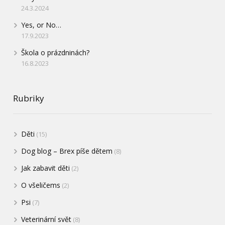
24.3.2024
Yes, or No…
17.9.2023
Škola o prázdninách?
16.8.2023
Rubriky
Děti
(15)
Dog blog – Brex píše dětem
(8)
Jak zabavit děti
(2)
O všeličems
(2)
Psi
(7)
Veterinární svět
(8)