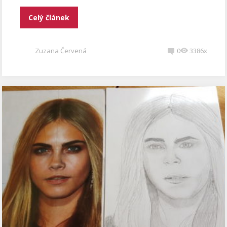
Celý článek
Zuzana Červená
0
3386x