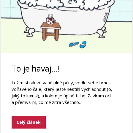
To je havaj…!
Ležím si tak ve vaně plné pěny, vedle sebe hrnek
voňavého čaje, který ještě nestihl vychladnout (ó,
jaký to luxus!), a kolem je úplné ticho. Zavírám oči
a přemýšlím, co mě zítra všechno...
Celý článek