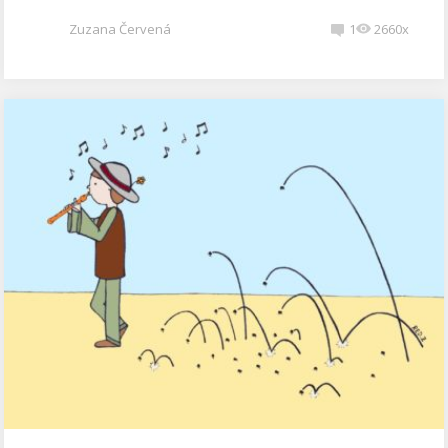
Zuzana Červená
1
2660x