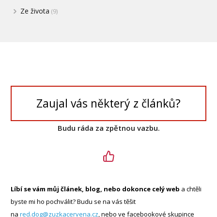
Ze života
(9)
Zaujal vás některý z článků?
Budu ráda za zpětnou vazbu.
Líbí se vám můj článek, blog, nebo dokonce celý web
a chtěli
byste mi ho pochválit? Budu se na vás těšit
na
red.dog@zuzkacervena.cz
, nebo ve facebookové skupince