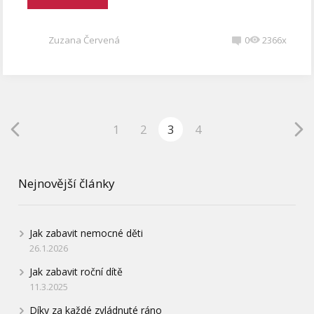
Zuzana Červená
0
2366x
1
2
3
4
Nejnovější články
Jak zabavit nemocné děti
26.1.2026
Jak zabavit roční dítě
11.3.2025
Díky za každé zvládnuté ráno