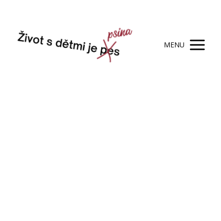
MENU
Články autora
Zuzana Červená
"Jako máma dvou dětí a kámoška (ne)jednoho hafana
vím, jaké je soužití s touto smečkou divočina. Na