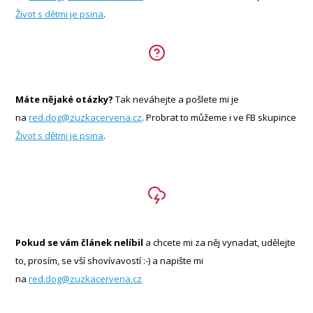
Život s dětmi je psina
.
Máte nějaké otázky?
Tak neváhejte a pošlete mi je
na
red.dog@zuzkacervena.cz
. Probrat to můžeme i ve FB skupince
Život s dětmi je psina
.
Pokud se vám článek nelíbil
a chcete mi za něj vynadat, udělejte
to, prosím, se vší shovívavostí :-) a napište mi
na
red.dog@zuzkacervena.cz