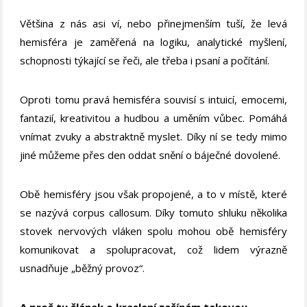
Většina z nás asi ví, nebo přinejmenším tuší, že levá
hemisféra je zaměřená na logiku, analytické myšlení,
schopnosti týkající se řeči, ale třeba i psaní a počítání.
Oproti tomu pravá hemisféra souvisí s intuicí, emocemi,
fantazií, kreativitou a hudbou a uměním vůbec. Pomáhá
vnímat zvuky a abstraktně myslet. Díky ní se tedy mimo
jiné můžeme přes den oddat snění o báječné dovolené.
Obě hemisféry jsou však propojené, a to v místě, které
se nazývá corpus callosum. Díky tomuto shluku několika
stovek nervových vláken spolu mohou obě hemisféry
komunikovat a spolupracovat, což lidem výrazně
usnadňuje „běžný provoz“.
A proč tu článek o kreslení začínám takovou