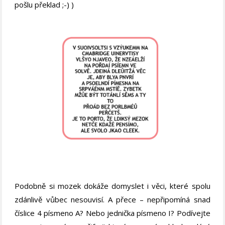
pošlu překlad ;-) )
Podobně si mozek dokáže domyslet i věci, které spolu
zdánlivě vůbec nesouvisí. A přece – nepřipomíná snad
číslice 4 písmeno A? Nebo jednička písmeno I? Podívejte