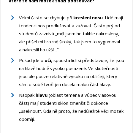
které se nám mozek snaží podsouvat?
Velmi často se chybuje při
kreslení nosu
. Lidé mají
tendenci nos prodlužovat a zužovat. Často prý od
studentů zaznívá „měl jsem ho takhle nakreslený,
ale přišel mi hrozně široký, tak jsem to vygumoval
a nakreslil ho užší…“.
Pokud jde o
oči
, spousta lidí si představuje, že jsou
na hlavě hodně vysoko posazené. Ve skutečnosti
jsou ale pouze relativně vysoko na obličeji, který
sám o sobě tvoří jen docela malou část hlavy.
Naopak
hlavu
(oblast temena a vůbec vlasovou
část) mají studenti sklon zmenšit či dokonce
„useknout“. Údajně proto, že nedůležité věci mozek
opomíjí.