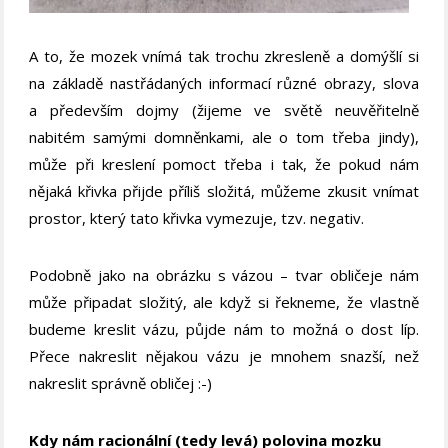
A to, že mozek vnímá tak trochu zkresleně a domýšlí si
na základě nastřádaných informací různé obrazy, slova
a především dojmy (žijeme ve světě neuvěřitelně
nabitém samými domněnkami, ale o tom třeba jindy),
může při kreslení pomoct třeba i tak, že pokud nám
nějaká křivka přijde příliš složitá, můžeme zkusit vnímat
prostor, který tato křivka vymezuje, tzv. negativ.
Podobně jako na obrázku s vázou – tvar obličeje nám
může připadat složitý, ale když si řekneme, že vlastně
budeme kreslit vázu, půjde nám to možná o dost líp.
Přece nakreslit nějakou vázu je mnohem snazší, než
nakreslit správně obličej :-)
Kdy nám racionální (tedy levá) polovina mozku