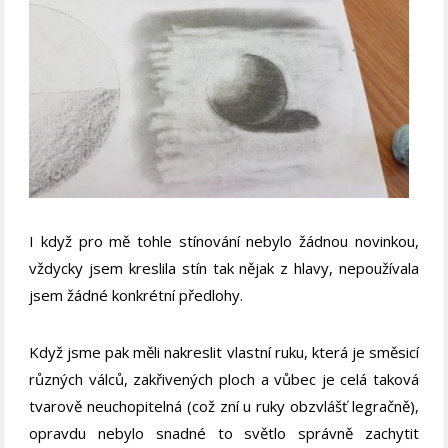
I když pro mě tohle stínování nebylo žádnou novinkou,
vždycky jsem kreslila stín tak nějak z hlavy, nepoužívala
jsem žádné konkrétní předlohy.
Když jsme pak měli nakreslit vlastní ruku, která je směsicí
různých válců, zakřivených ploch a vůbec je celá taková
tvarově neuchopitelná (což zní u ruky obzvlášť legračně),
opravdu nebylo snadné to světlo správně zachytit