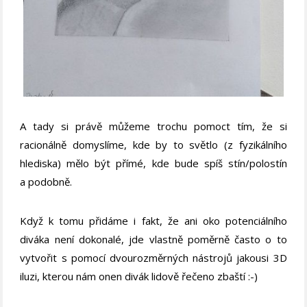
A tady si právě můžeme trochu pomoct tím, že si
racionálně domyslíme, kde by to světlo (z fyzikálního
hlediska) mělo být přímé, kde bude spíš stín/polostín
a podobně.
Když k tomu přidáme i fakt, že ani oko potenciálního
diváka není dokonalé, jde vlastně poměrně často o to
vytvořit s pomocí dvourozměrných nástrojů jakousi 3D
iluzi, kterou nám onen divák lidově řečeno zbaští :-)