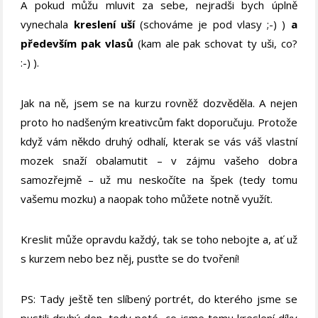
A pokud můžu mluvit za sebe, nejradši bych úplně
vynechala
kreslení uší
(schováme je pod vlasy ;-) )
a
především pak vlasů
(kam ale pak schovat ty uši, co?
:-) ).
Jak na ně, jsem se na kurzu rovněž dozvěděla. A nejen
proto ho nadšeným kreativcům fakt doporučuju. Protože
když vám někdo druhý odhalí, kterak se vás váš vlastní
mozek snaží obalamutit – v zájmu vašeho dobra
samozřejmě – už mu neskočíte na špek (tedy tomu
vašemu mozku) a naopak toho můžete notně využít.
Kreslit může opravdu každý, tak se toho nebojte a, ať už
s kurzem nebo bez něj, pusťte se do tvoření!
PS: Tady ještě ten slíbený portrét, do kterého jsme se
pustili druhý den, tedy poté, co jsme tomu kreslení díky