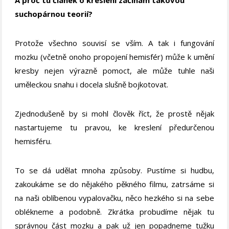
suchopárnou teorií?
Protože všechno souvisí se vším. A tak i fungování
mozku (včetně onoho propojení hemisfér) může k umění
kresby nejen výrazně pomoct, ale může tuhle naši
uměleckou snahu i docela slušně bojkotovat.
Zjednodušeně by si mohl člověk říct, že prostě nějak
nastartujeme tu pravou, ke kreslení předurčenou
hemisféru.
To se dá udělat mnoha způsoby. Pustíme si hudbu,
zakoukáme se do nějakého pěkného filmu, zatrsáme si
na naši oblíbenou vypalovačku, něco hezkého si na sebe
oblékneme a podobně. Zkrátka probudíme nějak tu
správnou část mozku a pak už jen popadneme tužku