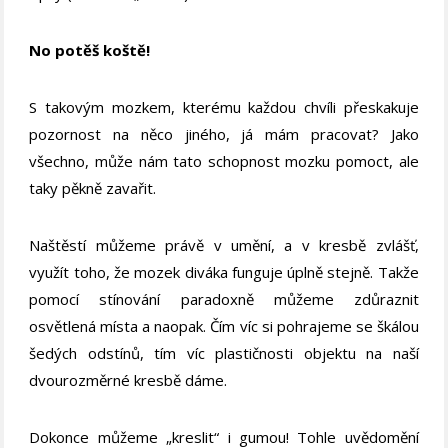
No potěš koště!
S takovým mozkem, kterému každou chvíli přeskakuje
pozornost na něco jiného, já mám pracovat? Jako
všechno, může nám tato schopnost mozku pomoct, ale
taky pěkně zavařit.
Naštěstí můžeme právě v umění, a v kresbě zvlášť,
využít toho, že mozek diváka funguje úplně stejně. Takže
pomocí stínování paradoxně můžeme zdůraznit
osvětlená místa a naopak. Čím víc si pohrajeme se škálou
šedých odstínů, tím víc plastičnosti objektu na naší
dvourozměrné kresbě dáme.
Dokonce můžeme „kreslit“ i gumou! Tohle uvědomění