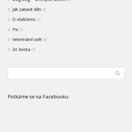
Jak zabavit děti
(2)
O všeličems
(2)
Psi
(7)
Veterinární svět
(8)
Ze života
(9)
Potkáme se na Facebooku: