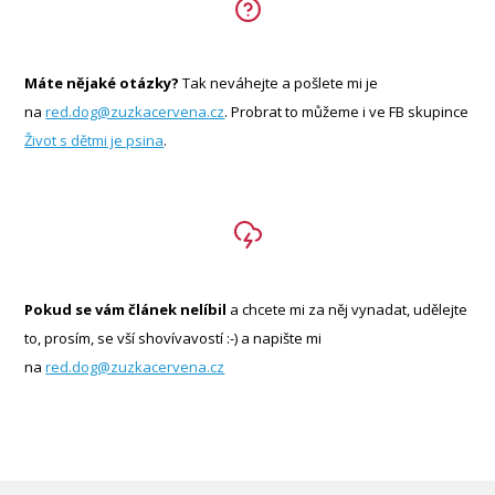
Máte nějaké otázky?
Tak neváhejte a pošlete mi je
na
red.dog@zuzkacervena.cz
. Probrat to můžeme i ve FB skupince
Život s dětmi je psina
.
Pokud se vám článek nelíbil
a chcete mi za něj vynadat, udělejte
to, prosím, se vší shovívavostí :-) a napište mi
na
red.dog@zuzkacervena.cz