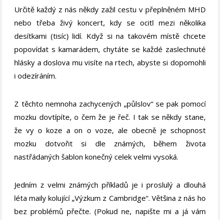
Určitě každý z nás někdy zažil cestu v přeplněném MHD
nebo třeba živý koncert, kdy se ocitl mezi několika
desítkami (tisíc) lidí. Když si na takovém místě chcete
popovídat s kamarádem, chytáte se každé zaslechnuté
hlásky a doslova mu visíte na rtech, abyste si dopomohli
i odezíráním.
Z těchto nemnoha zachycených „půlslov“ se pak pomocí
mozku dovtípíte, o čem že je řeč. I tak se někdy stane,
že vy o koze a on o voze, ale obecně je schopnost
mozku dotvořit si dle známých, během života
nastřádaných šablon konečný celek velmi vysoká.
Jedním z velmi známých příkladů je i proslulý a dlouhá
léta maily kolující „Výzkum z Cambridge“. Většina z nás ho
bez problémů přečte. (Pokud ne, napište mi a já vám