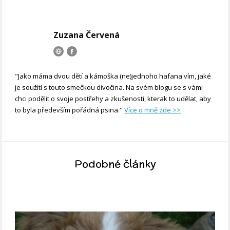
Zuzana Červená
"Jako máma dvou dětí a kámoška (ne)jednoho hafana vím, jaké
je soužití s touto smečkou divočina. Na svém blogu se s vámi
chci podělit o svoje postřehy a zkušenosti, kterak to udělat, aby
to byla především pořádná psina."
Více o mně zde >>
Podobné články