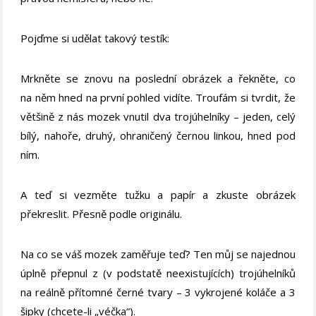
Pojďme si udělat takový testík:
Mrkněte se znovu na poslední obrázek a řekněte, co
na něm hned na první pohled vidíte. Troufám si tvrdit, že
většině z nás mozek vnutil dva trojúhelníky – jeden, celý
bílý, nahoře, druhý, ohraničený černou linkou, hned pod
ním.
A teď si vezměte tužku a papír a zkuste obrázek
překreslit. Přesně podle originálu.
Na co se váš mozek zaměřuje teď? Ten můj se najednou
úplně přepnul z (v podstatě neexistujících) trojúhelníků
na reálně přítomné černé tvary – 3 vykrojené koláče a 3
šipky (chcete-li „véčka“).