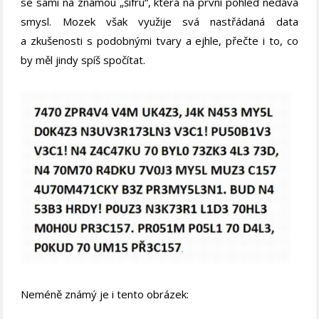
se sami na známou „šifru“, která na první pohled nedává
smysl. Mozek však využije svá nastřádaná data
a zkušenosti s podobnými tvary a ejhle, přečte i to, co
by měl jindy spíš spočítat.
Neméně známý je i tento obrázek: