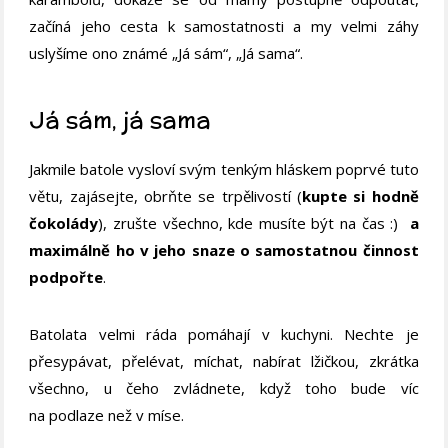
začíná jeho cesta k samostatnosti a my velmi záhy
uslyšíme ono známé „Já sám“, „Já sama“.
Já sám, já sama
Jakmile batole vysloví svým tenkým hláskem poprvé tuto
větu, zajásejte, obrňte se trpělivostí (
kupte si hodně
čokolády
), zrušte všechno, kde musíte být na čas :)
a
maximálně ho v jeho snaze o samostatnou činnost
podpořte
.
Batolata velmi ráda pomáhají v kuchyni. Nechte je
přesypávat, přelévat, míchat, nabírat lžičkou, zkrátka
všechno, u čeho zvládnete, když toho bude víc
na podlaze než v míse.