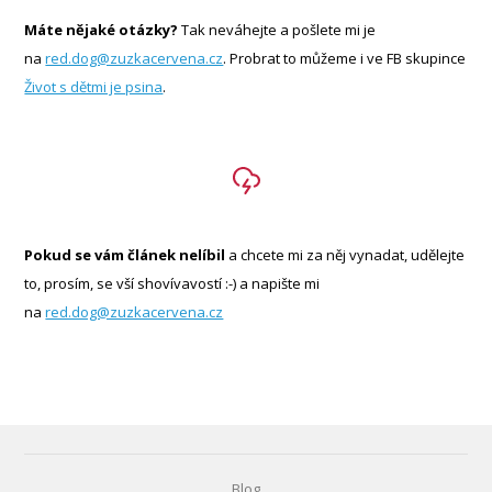
Máte nějaké otázky?
Tak neváhejte a pošlete mi je
na
red.dog@zuzkacervena.cz
. Probrat to můžeme i ve FB skupince
Život s dětmi je psina
.
Pokud se vám článek nelíbil
a chcete mi za něj vynadat, udělejte
to, prosím, se vší shovívavostí :-) a napište mi
na
red.dog@zuzkacervena.cz
Blog