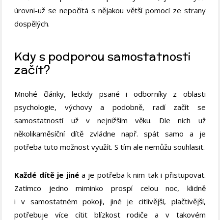
úrovni-už se nepočítá s nějakou větší pomocí ze strany
dospělých.
Kdy s podporou samostatnosti
začít?
Mnohé články, leckdy psané i odborníky z oblasti
psychologie, výchovy a podobně, radí začít se
samostatností už v nejnižším věku. Dle nich už
několikaměsíční dítě zvládne např. spát samo a je
potřeba tuto možnost využít. S tím ale nemůžu souhlasit.
Každé dítě je jiné
a je potřeba k nim tak i přistupovat.
Zatímco jedno miminko prospí celou noc, klidně
i v samostatném pokoji, jiné je citlivější, plačtivější,
potřebuje více cítit blízkost rodiče a v takovém