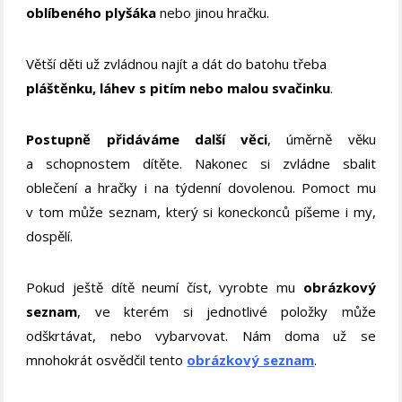
oblíbeného plyšáka
nebo jinou hračku.
Větší děti už zvládnou najít a dát do batohu třeba
pláštěnku, láhev s pitím nebo malou svačinku
.
Postupně přidáváme další věci
, úměrně věku
a schopnostem dítěte. Nakonec si zvládne sbalit
oblečení a hračky i na týdenní dovolenou. Pomoct mu
v tom může seznam, který si koneckonců píšeme i my,
dospělí.
Pokud ještě dítě neumí číst, vyrobte mu
obrázkový
seznam
, ve kterém si jednotlivé položky může
odškrtávat, nebo vybarvovat. Nám doma už se
mnohokrát osvědčil tento
obrázkový seznam
.