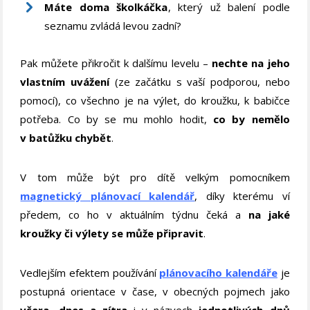
Máte doma školkáčka
, který už balení podle
seznamu zvládá levou zadní?
Pak můžete přikročit k dalšímu levelu –
nechte na jeho
vlastním uvážení
(ze začátku s vaší podporou, nebo
pomocí), co všechno je na výlet, do kroužku, k babičce
potřeba. Co by se mu mohlo hodit,
co by nemělo
v batůžku chybět
.
V tom může být pro dítě velkým pomocníkem
magnetický plánovací kalendář
, díky kterému ví
předem, co ho v aktuálním týdnu čeká a
na jaké
kroužky či výlety se může připravit
.
Vedlejším efektem používání
plánovacího kalendáře
je
postupná orientace v čase, v obecných pojmech jako