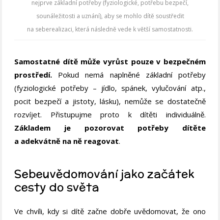
nejprve základní potřeby (fyziologické, potřebu bezpečí,
sounáležitosti a uznání), aby se mohlo dítě soustředit
na seberealizaci, která následně vede k větší samostatnosti.
Samostatné dítě může vyrůst pouze v bezpečném
prostředí.
Pokud nemá naplněné základní potřeby
(fyziologické potřeby – jídlo, spánek, vylučování atp.,
pocit bezpečí a jistoty, lásku), nemůže se dostatečně
rozvíjet. Přistupujme proto k dítěti individuálně.
Základem je pozorovat potřeby dítěte
a adekvátně na ně reagovat
.
Sebeuvědomování jako začátek
cesty do světa
Ve chvíli, kdy si dítě začne dobře uvědomovat, že ono