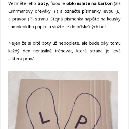
Vezměte jeho
boty
, fixou je
obkreslete na karton
(alá
Cimrmanovy dřeváky :) ) a označte písmenky levou (L)
a pravou (P) stranu. Stejná písmenka napište na kousky
samolepícího papíru a vložte je do příslušných bot.
Nejen že si dítě boty už nepoplete, ale bude díky tomu
každý den nenásilně trénovat, která strana je levá
a která pravá.