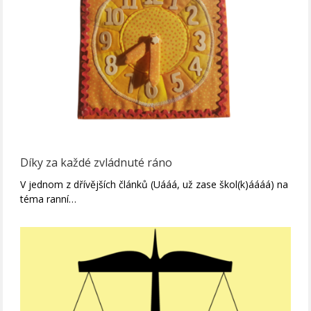
Díky za každé zvládnuté ráno
V jednom z dřívějších článků (Uááá, už zase škol(k)áááá) na
téma ranní…