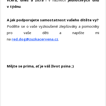
včera, dnes a zítra
i v názvech
jednotlivých dnů
v týdnu
.
A jak podporujete samostatnost vašeho dítěte vy?
Podělte se o vaše vyzkoušené zlepšováky a pomocníky
pro vaše děti a napište mi
na
red.dog@zuzkacervena.cz
.
Mějte se prima, ať je váš život psina ;)