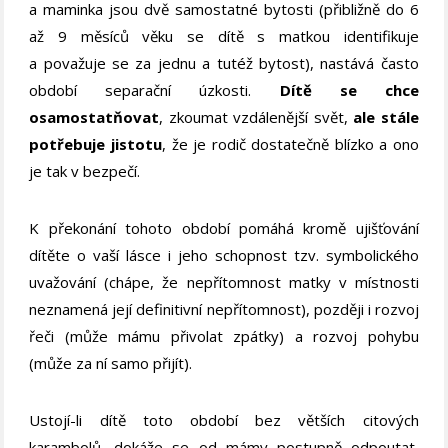
a maminka jsou dvě samostatné bytosti (přibližně do 6
až 9 měsíců věku se dítě s matkou identifikuje
a považuje se za jednu a tutéž bytost), nastává často
období separační úzkosti.
Dítě se chce
osamostatňovat
, zkoumat vzdálenější svět,
ale stále
potřebuje jistotu
, že je rodič dostatečně blízko a ono
je tak v bezpečí.
K překonání tohoto období pomáhá kromě ujišťování
dítěte o vaší lásce i jeho schopnost tzv. symbolického
uvažování (chápe, že nepřítomnost matky v místnosti
neznamená její definitivní nepřítomnost), později i rozvoj
řeči (může mámu přivolat zpátky) a rozvoj pohybu
(může za ní samo přijít).
Ustojí-li dítě toto období bez větších citových
karambolů, dokáže se od mámy postupně odpoutat,