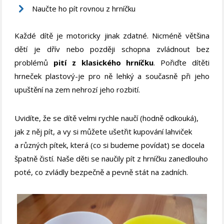
Naučte ho pít rovnou z hrníčku
Každé dítě je motoricky jinak zdatné. Nicméně většina
dětí je dřív nebo později schopna zvládnout bez
problémů
pití z klasického hrníčku
. Pořiďte dítěti
hrneček plastový
-je pro ně
lehký a současně při jeho
upuštění na zem nehrozí jeho rozbití.
Uvidíte, že se dítě velmi rychle naučí (hodně odkouká),
jak z něj pít, a vy si můžete ušetřit kupování lahviček
a různých pítek, která (co si budeme povídat) se docela
špatně čistí. Naše děti se naučily pít z hrníčku zanedlouho
poté, co zvládly bezpečně a pevně stát na zadních.