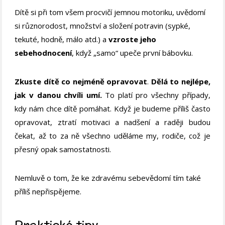
Dítě si při tom všem procvičí jemnou motoriku, uvědomí
si různorodost, množství a složení potravin (sypké,
tekuté, hodně, málo atd.) a
vzroste jeho
sebehodnocení
, když „samo“ upeče první bábovku.
Zkuste dítě co nejméně opravovat
.
Dělá to nejlépe,
jak v danou chvíli umí.
To platí pro všechny případy,
kdy nám chce dítě pomáhat. Když je budeme příliš často
opravovat, ztratí motivaci a nadšení a raději budou
čekat, až to za ně všechno uděláme my, rodiče, což je
přesný opak samostatnosti.
Nemluvě o tom, že ke zdravému sebevědomí tím také
příliš nepřispějeme.
Praktické tipy