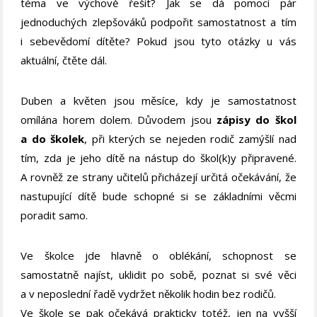
téma ve výchově řešit? Jak se dá pomocí pár
jednoduchých zlepšováků podpořit samostatnost a tím
i sebevědomí dítěte? Pokud jsou tyto otázky u vás
aktuální, čtěte dál.
Duben a květen jsou měsíce, kdy je samostatnost
omílána horem dolem. Důvodem jsou
zápisy do škol
a do školek
, při kterých se nejeden rodič zamýšlí nad
tím, zda je jeho dítě na nástup do škol(k)y připravené.
A rovněž ze strany učitelů přicházejí určitá očekávání, že
nastupující dítě bude schopné si se základními věcmi
poradit samo.
Ve školce jde hlavně o oblékání, schopnost se
samostatně najíst, uklidit po sobě, poznat si své věci
a v neposlední řadě vydržet několik hodin bez rodičů.
Ve škole se pak očekává prakticky totéž, jen na vyšší