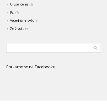
O všeličems
(2)
Psi
(7)
Veterinární svět
(8)
Ze života
(9)
Potkáme se na Facebooku: