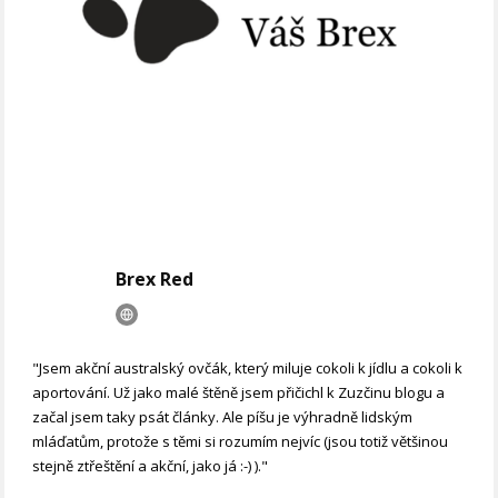
Brex Red
"Jsem akční australský ovčák, který miluje cokoli k jídlu a cokoli k
aportování. Už jako malé štěně jsem přičichl k Zuzčinu blogu a
začal jsem taky psát články. Ale píšu je výhradně lidským
mláďatům, protože s těmi si rozumím nejvíc (jsou totiž většinou
stejně ztřeštění a akční, jako já :-) )."