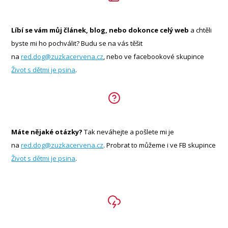
Líbí se vám můj článek, blog, nebo dokonce celý web
a chtěli
byste mi ho pochválit? Budu se na vás těšit
na
red.dog@zuzkacervena.cz
, nebo ve facebookové skupince
Život s dětmi je psina
.
Máte nějaké otázky?
Tak neváhejte a pošlete mi je
na
red.dog@zuzkacervena.cz
. Probrat to můžeme i ve FB skupince
Život s dětmi je psina
.