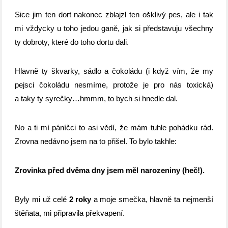
Sice jim ten dort nakonec zblajzl ten ošklivý pes, ale i tak
mi vždycky u toho jedou ganě, jak si představuju všechny
ty dobroty, které do toho dortu dali.
Hlavně ty škvarky, sádlo a čokoládu (i když vím, že my
pejsci čokoládu nesmíme, protože je pro nás toxická)
a taky ty syrečky…hmmm, to bych si hnedle dal.
No a ti mí páníčci to asi vědí, že mám tuhle pohádku rád.
Zrovna nedávno jsem na to přišel. To bylo takhle:
Zrovinka před dvěma dny jsem měl narozeniny (heč!).
Byly mi už celé
2 roky
a moje smečka, hlavně ta nejmenší
štěňata, mi připravila překvapení.