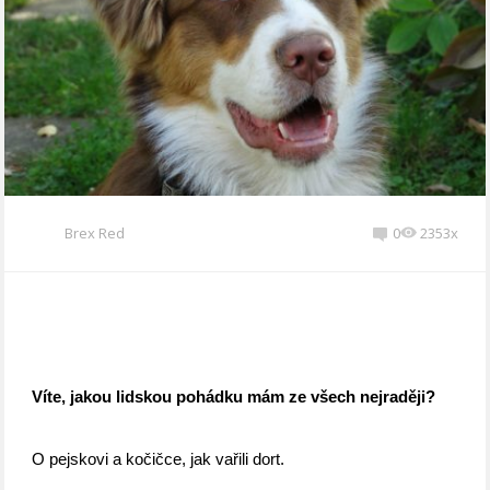
Brex Red
0
2353x
Víte, jakou lidskou pohádku mám ze všech nejraději?
O pejskovi a kočičce, jak vařili dort.