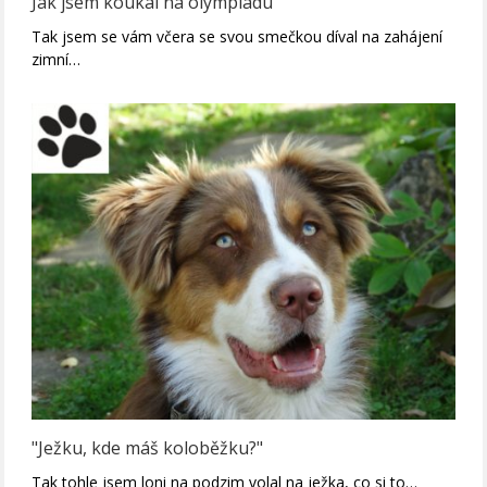
Jak jsem koukal na olympiádu
Tak jsem se vám včera se svou smečkou díval na zahájení
zimní…
"Ježku, kde máš koloběžku?"
Tak tohle jsem loni na podzim volal na ježka, co si to…