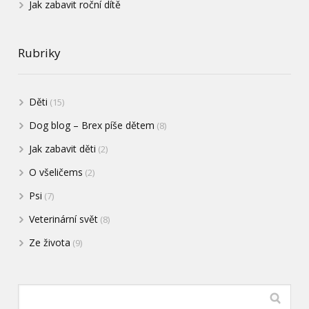
Jak zabavit roční dítě
Rubriky
Děti
(15)
Dog blog – Brex píše dětem
(8)
Jak zabavit děti
(2)
O všeličems
(2)
Psi
(7)
Veterinární svět
(8)
Ze života
(9)