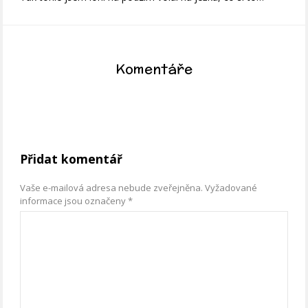
Komentáře
Přidat komentář
Vaše e-mailová adresa nebude zveřejněna.
Vyžadované
informace jsou označeny
*