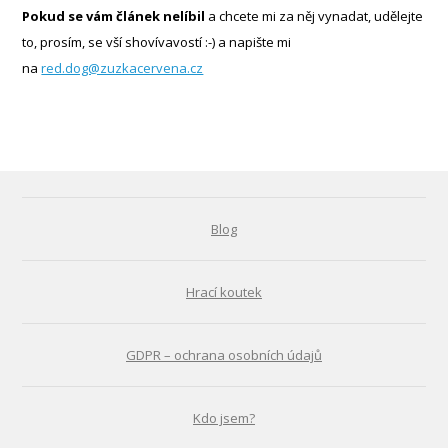
Pokud se vám článek nelíbil
a chcete mi za něj vynadat, udělejte
to, prosím, se vší shovívavostí :-) a napište mi
na
red.dog@zuzkacervena.cz
Blog
Hrací koutek
GDPR – ochrana osobních údajů
Kdo jsem?