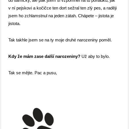
do tlamičky, ale pak jsem si vzpomněl na tu pohádku, jak
v ní pejskovi a kočičce ten dort sežral ten zlý pes, a raději
jsem ho zchlamstnul na jeden zátah. Chápete – jistota je
jistota.
Tak takhle jsem se na ty moje druhé narozeniny poměl.
Kdy že mám zase další narozeniny?
Už aby to bylo.
Tak se mějte. Pac a pusu,