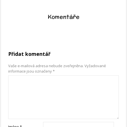
Komentáře
Přidat komentář
Vaše e-mailová adresa nebude zveřejněna.
Vyžadované
informace jsou označeny
*
Jméno
*