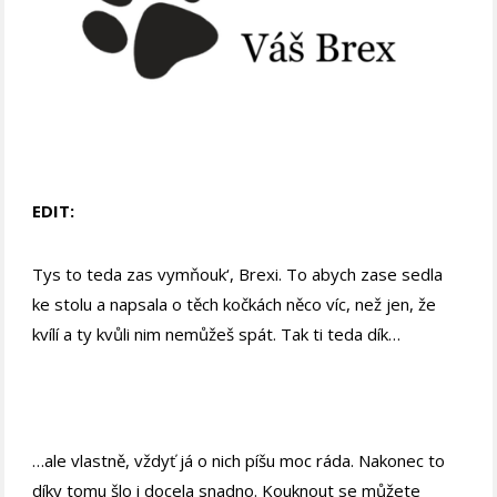
EDIT:
Tys to teda zas vymňouk‘, Brexi. To abych zase sedla
ke stolu a napsala o těch kočkách něco víc, než jen, že
kvílí a ty kvůli nim nemůžeš spát. Tak ti teda dík…
…ale vlastně, vždyť já o nich píšu moc ráda. Nakonec to
díky tomu šlo i docela snadno. Kouknout se můžete