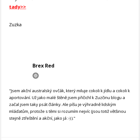
tady>>
Zuzka
Brex Red
"Jsem akční australský ovčák, který miluje cokoli k jídlu a cokoli k
aportování. Už jako malé štěně jsem přičichl k Zuzčinu blogu a
začal jsem taky psát články. Ale píšu je výhradně lidským
mláďatům, protože s těmi si rozumím nejvíc (jsou totiž většinou
stejně ztřeštění a akční, jako já :-) )."