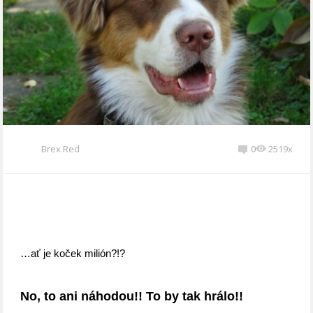
Brex Red
0
2519x
…ať je koček milión?!?
No, to ani náhodou!! To by tak hrálo!!