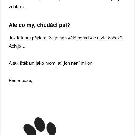
zdaleka.
Ale co my, chudáci psi?
Jak k tomu přijdem, že je na světě pořád víc a víc koček?
Ach jo…
A tak štěkám jako hrom, ať jich není milión!
Pac a pusu,