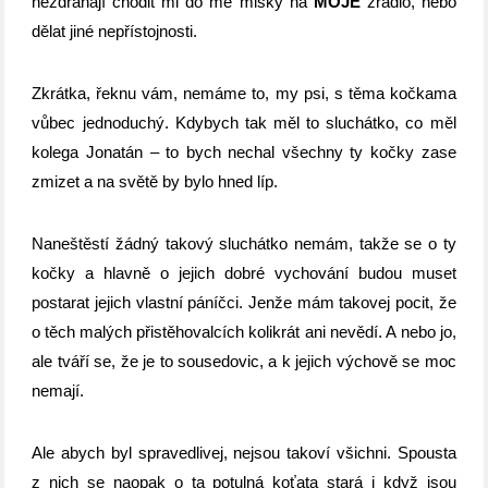
nezdráhají chodit mi do mé misky na
MOJE
žrádlo, nebo
dělat jiné nepřístojnosti.
Zkrátka, řeknu vám, nemáme to, my psi, s těma kočkama
vůbec jednoduchý. Kdybych tak měl to sluchátko, co měl
kolega Jonatán – to bych nechal všechny ty kočky zase
zmizet a na světě by bylo hned líp.
Naneštěstí žádný takový sluchátko nemám, takže se o ty
kočky a hlavně o jejich dobré vychování budou muset
postarat jejich vlastní páníčci. Jenže mám takovej pocit, že
o těch malých přistěhovalcích kolikrát ani nevědí. A nebo jo,
ale tváří se, že je to sousedovic, a k jejich výchově se moc
nemají.
Ale abych byl spravedlivej, nejsou takoví všichni. Spousta
z nich se naopak o ta potulná koťata stará i když jsou