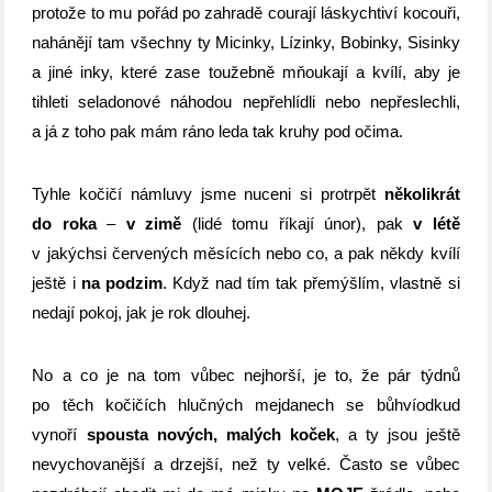
protože to mu pořád po zahradě courají láskychtiví kocouři,
nahánějí tam všechny ty Micinky, Lízinky, Bobinky, Sisinky
a jiné inky, které zase toužebně mňoukají a kvílí, aby je
tihleti seladonové náhodou nepřehlídli nebo nepřeslechli,
a já z toho pak mám ráno leda tak kruhy pod očima.
Tyhle kočičí námluvy jsme nuceni si protrpět
několikrát
do roka
–
v zimě
(lidé tomu říkají únor), pak
v létě
v jakýchsi červených měsících nebo co, a pak někdy kvílí
ještě i
na podzim
. Když nad tím tak přemýšlím, vlastně si
nedají pokoj, jak je rok dlouhej.
No a co je na tom vůbec nejhorší, je to, že pár týdnů
po těch kočičích hlučných mejdanech se bůhvíodkud
vynoří
spousta nových, malých koček
, a ty jsou ještě
nevychovanější a drzejší, než ty velké. Často se vůbec