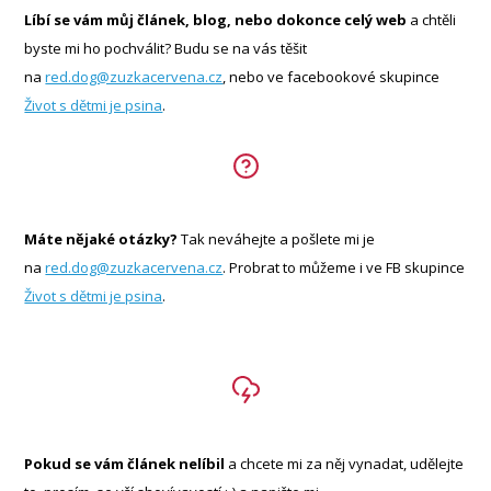
Líbí se vám můj článek, blog, nebo dokonce celý web
a chtěli
byste mi ho pochválit? Budu se na vás těšit
na
red.dog@zuzkacervena.cz
, nebo ve facebookové skupince
Život s dětmi je psina
.
Máte nějaké otázky?
Tak neváhejte a pošlete mi je
na
red.dog@zuzkacervena.cz
. Probrat to můžeme i ve FB skupince
Život s dětmi je psina
.
Pokud se vám článek nelíbil
a chcete mi za něj vynadat, udělejte