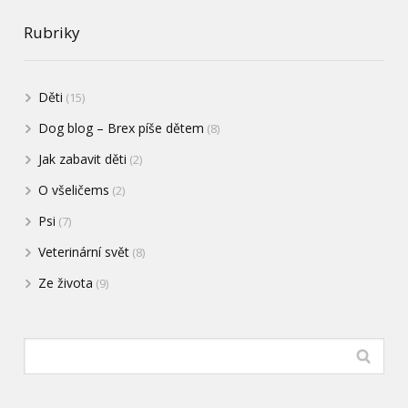
Rubriky
Děti
(15)
Dog blog – Brex píše dětem
(8)
Jak zabavit děti
(2)
O všeličems
(2)
Psi
(7)
Veterinární svět
(8)
Ze života
(9)