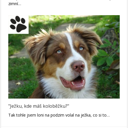
zimní…
"Ježku, kde máš koloběžku?"
Tak tohle jsem loni na podzim volal na ježka, co si to…