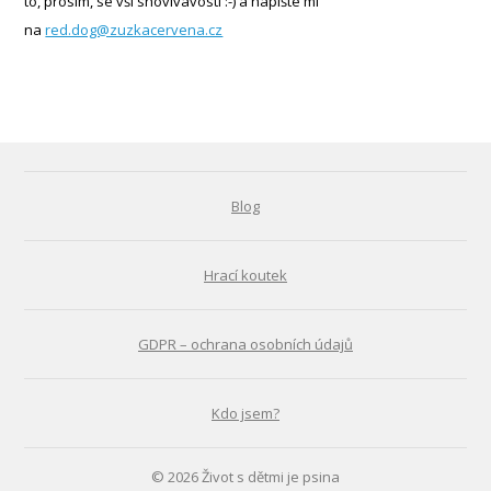
to, prosím, se vší shovívavostí :-) a napište mi
na
red.dog@zuzkacervena.cz
Blog
Hrací koutek
GDPR – ochrana osobních údajů
Kdo jsem?
© 2026 Život s dětmi je psina