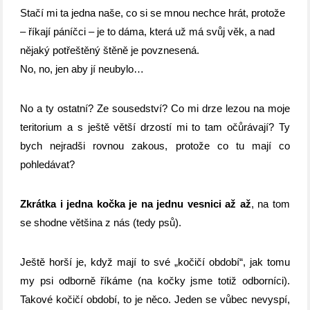
Stačí mi ta jedna naše,
co si se mnou nechce hrát, protože
– říkají páníčci – je to dáma, která už má svůj věk, a nad
nějaký potřeštěný štěně je povznesená.
No, no, jen aby jí neubylo…
No a ty ostatní? Ze sousedství? Co mi drze lezou na moje
teritorium a s ještě větší drzostí mi to tam očůrávají? Ty
bych nejradši rovnou zakous, protože co tu mají co
pohledávat?
Zkrátka i jedna kočka je na jednu vesnici až až
, na tom
se shodne většina z nás (tedy psů).
Ještě horší je, když mají to své „kočičí období“, jak tomu
my psi odborně říkáme (na kočky jsme totiž odborníci).
Takové kočičí období, to je něco. Jeden se vůbec nevyspí,