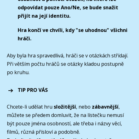
odpovídat pouze Ano/Ne, se bude snažit
přijít na její identitu.
Hra končí ve chvíli, kdy "se uhodnou" všichni
hráči.
Aby byla hra spravedlivá, hráči se v otázkách střídají.
Při větším počtu hráčů se otázky kladou postupně
po kruhu.
TIP PRO VÁS
Chcete-li udělat hru
složitější
, nebo
zábavnější
,
můžete se předem domluvit, že na lístečku nemusí
být pouze jména osobností, ale třeba i názvy věcí,
filmů, různá přísloví a podobně.