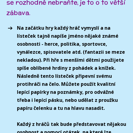
se rozhodně nebraňte, je to o to větší
zábava.
Na začátku hry každý hráč vymyslí a na
lísteček tajně napíše jméno nějaké známé
osobnosti - herce, politika, sportovce,
vynálezce, spisovatele atd. (fantazii se meze
nekladou). Při hře s menšími dětmi použijete
spíše oblíbené hrdiny z pohádek a knížek.
Následně tento lísteček připevní svému
protihráči na čelo. Můžete použít kvalitní
lepící papírky na poznámky, pro odvážné
třeba i lepící pásku, nebo udělat z proužku
papíru čelenku a tu na hlavu nasadit.
Každý z hráčů tak bude představovat nějakou
osobnost a pomocí otázek, na které lze