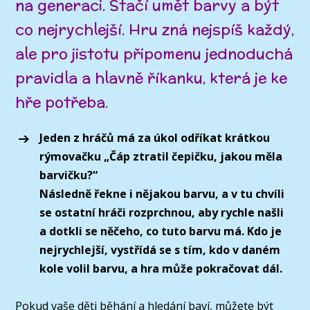
na generaci. Stačí umět barvy a být
co nejrychlejší. Hru zná nejspíš každý,
ale pro jistotu připomenu jednoduchá
pravidla a hlavně říkanku, která je ke
hře potřeba.
Jeden z hráčů má za úkol odříkat krátkou
rýmovačku „Čáp ztratil čepičku, jakou měla
barvičku?“
Následně řekne i nějakou barvu, a v tu chvíli
se ostatní hráči rozprchnou, aby rychle našli
a dotkli se něčeho, co tuto barvu má. Kdo je
nejrychlejší, vystřídá se s tím, kdo v daném
kole volil barvu, a hra může pokračovat dál.
Pokud vaše děti běhání a hledání baví, můžete být